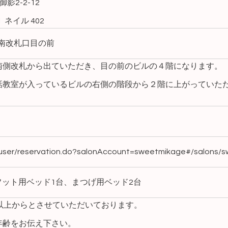
影2-2-12
 ネイル 402
南改札口目の前
南側改札から出ていただき、目の前のビルの４階になります。
会話教室が入っているビルの右側の階段から２階に上がっていた
s/user/reservation.do?salonAccount=sweetmikage#/salons/
ット用ベッド1台、まつげ用ベッド2台
以上からとさせていただいております。
年齢をお伝え下さい。