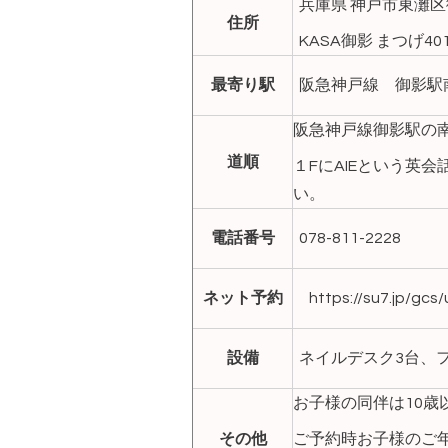
兵庫県 神戸市東灘区御
住所
KASA御影 まつげ401
最寄り駅
阪急神戸線 御影駅
阪急神戸線御影駅の
道順
１FにAIEという英
い。
電話番号
078-811-2228
ネット予約
https://su7.jp/gc
設備
ネイルデスク3台、フ
お子様の同伴は10歳
その他
ご予約時お子様のご