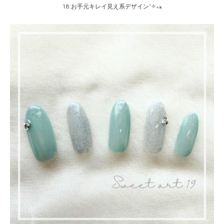
18:お手元キレイ見え系デザイン˚✧₊⁎