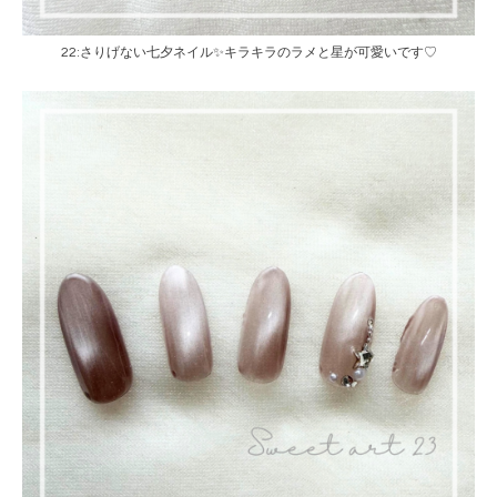
22:さりげない七夕ネイル✨キラキラのラメと星が可愛いです♡