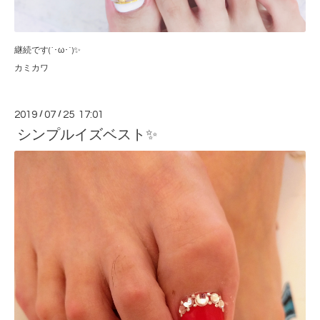
継続です(`･ω･´)✨
カミカワ
2019
/
07
/
25 17:01
シンプルイズベスト✨