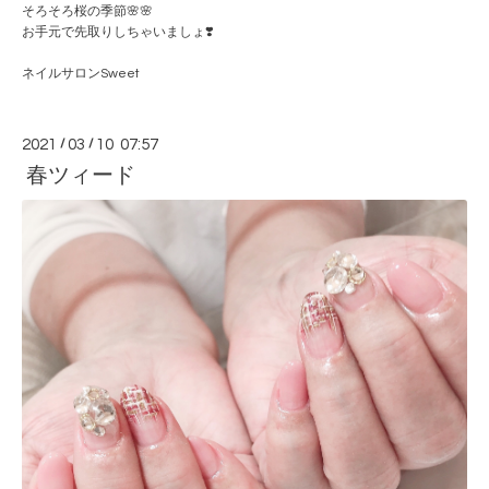
そろそろ桜の季節🌸🌸
お手元で先取りしちゃいましょ❣️
ネイルサロンSweet
2021
/
03
/
10 07:57
春ツィード