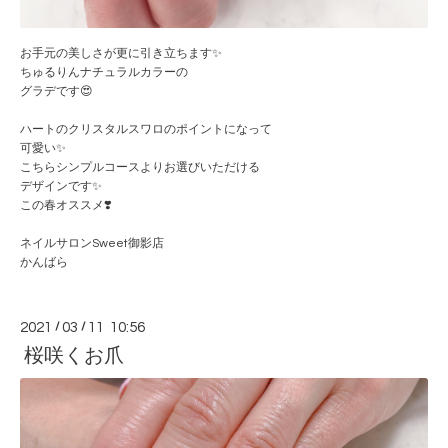
お手元の美しさが更に引き立ちます✨
ちゅるりんナチュラルカラーの
グラデです😍
ハートのクリスタルスワロのポイントになって
可愛い✨
こちらシンプルコースよりお選びいただける
デザインです✨
この春オススメ❣️
ネイルサロンSweet御影店
かんばら
2021
/
03
/
11 10:56
桜咲くお爪