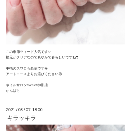
この季節ツィード人気です✨
根元がクリアなので爽やかで春らしいですね❣️
中指のスワロも豪華です💎
アートコースよりお選びください😍
ネイルサロンSweet御影店
かんばら
2021
/
03
/
07 18:00
キラッキラ