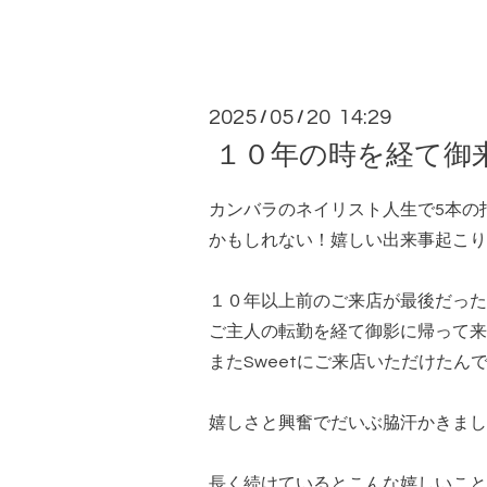
2025
05
20 14:29
/
/
１０年の時を経て御来
カンバラのネイリスト人生で5本の
かもしれない！嬉しい出来事起こりま
１０年以上前のご来店が最後だった
ご主人の転勤を経て御影に帰って来
またSweetにご来店いただけたん
嬉しさと興奮でだいぶ脇汗かきました
長く続けているとこんな嬉しいこと