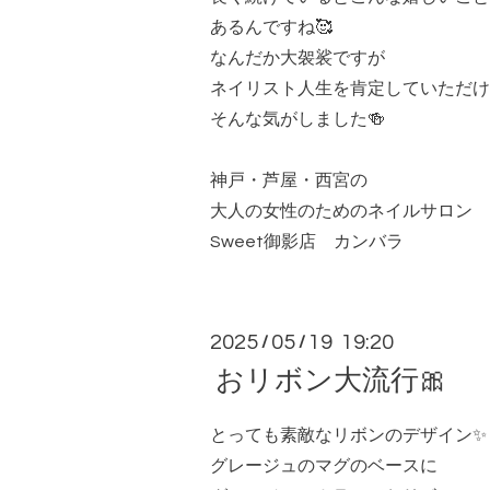
あるんですね🥰
なんだか大袈裟ですが
ネイリスト人生を肯定していただけ
そんな気がしました🍻
神戸・芦屋・西宮の
大人の女性のためのネイルサロン
Sweet御影店 カンバラ
2025
05
19 19:20
/
/
おリボン大流行🎀
とっても素敵なリボンのデザイン✨
グレージュのマグのベースに