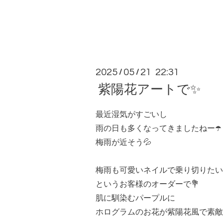
2025
05
21 22:31
/
/
紫陽花アートで✨
最近湿気がすごいし
雨の日も多くなってきましたねー☂️
梅雨が近そう💦
梅雨も可愛いネイルで乗り切りたい
というお客様のオーダーで💐
肌に馴染むパープルに
ホログラムのお花が紫陽花風で素敵