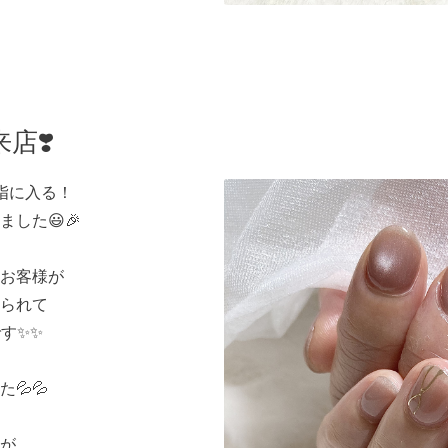
店❣️
指に入る！
した😃🎉
お客様が
られて
です✨✨
💦💦
が