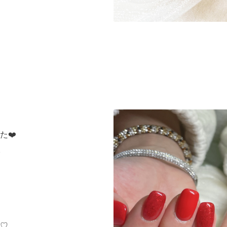
た❤️
♡