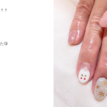
？？
た😘