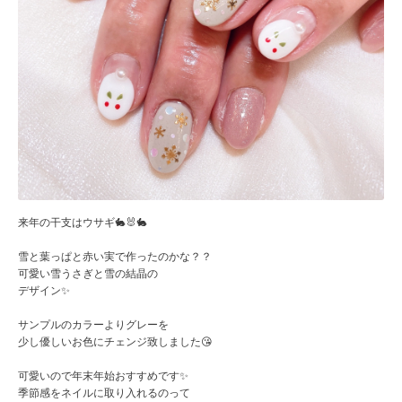
来年の干支はウサギ🐇🐰🐇
雪と葉っぱと赤い実で作ったのかな？？
可愛い雪うさぎと雪の結晶の
デザイン✨
サンプルのカラーよりグレーを
少し優しいお色にチェンジ致しました😘
可愛いので年末年始おすすめです✨
季節感をネイルに取り入れるのって