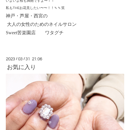
いよいよ桜も満開ですよ〜！！
私もTHEお花見したい〜〜！！🍡🍡笑
神戸・芦屋・西宮の
大人の女性のためのネイルサロン
Sweet
苦楽園店 ワタグチ
2023
/
03
/
31 21:06
お気に入り