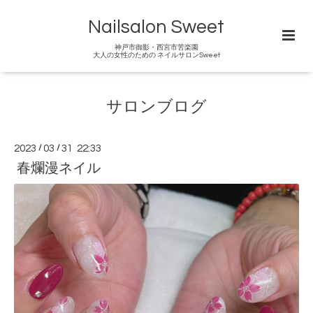
Nailsalon Sweet
神戸市御影・西宮市苦楽園
大人の女性のための ネイルサロンSweet
サロンブログ
2023
/
03
/
31 22:33
春爛漫ネイル