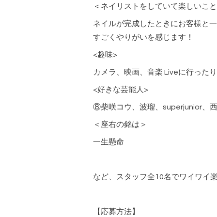
＜ネイリストをしていて楽しいこと
ネイルが完成したときにお客様と一
すごくやりがいを感じます！
<趣味>
カメラ、映画、音楽 Liveに行っ
<好きな芸能人>
⑧柴咲コウ、波瑠、superjunio
＜座右の銘は＞
一生懸命
など、スタッフ全10名でワイワイ
【応募方法】