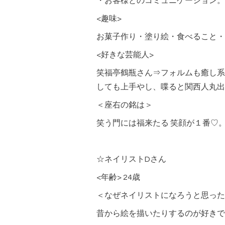
・お客様とのコミュニケーション。
<趣味>
お菓子作り・塗り絵・食べること・
<好きな芸能人>
笑福亭鶴瓶さん⇒フォルムも癒し系
しても上手やし、喋ると関西人丸出
＜座右の銘は＞
笑う門には福来たる 笑顔が１番♡
☆ネイリストDさん
<年齢> 24歳
＜なぜネイリストになろうと思った
昔から絵を描いたりするのが好きで