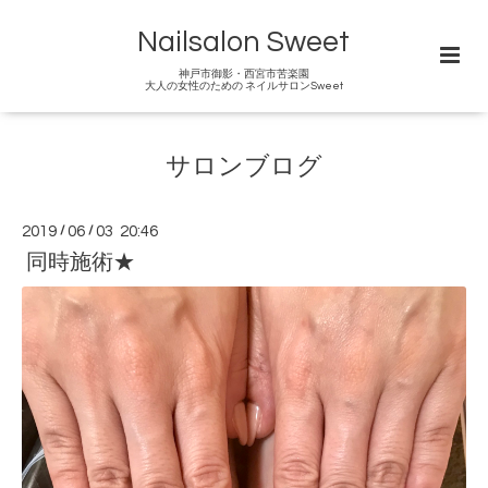
Nailsalon Sweet
神戸市御影・西宮市苦楽園
大人の女性のための ネイルサロンSweet
サロンブログ
2019
/
06
/
03 20:46
同時施術★