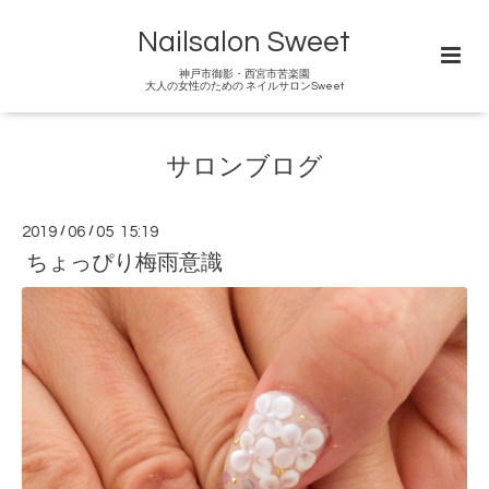
Nailsalon Sweet
神戸市御影・西宮市苦楽園
大人の女性のための ネイルサロンSweet
サロンブログ
2019
/
06
/
05 15:19
ちょっぴり梅雨意識