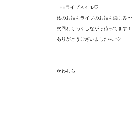
THEライブネイル♡
旅のお話もライブのお話も楽しみ〜
次回わくわくしながら待ってます！
ありがとうございました⑅︎◡̈︎*♡
かわむら