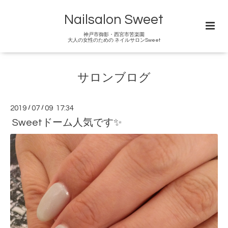
Nailsalon Sweet
神戸市御影・西宮市苦楽園
大人の女性のための ネイルサロンSweet
サロンブログ
2019
/
07
/
09 17:34
Sweetドーム人気です✨