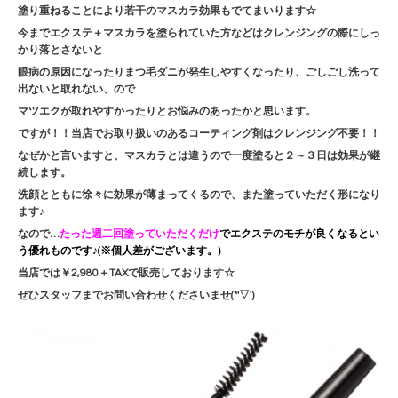
塗り重ねることにより若干のマスカラ効果もでてまいります☆
今までエクステ＋マスカラを塗られていた方などはクレンジングの際にしっ
かり落とさないと
眼病の原因になったりまつ毛ダニが発生しやすくなったり、ごしごし洗って
出ないと取れない、
ので
マツエクが取れやすかったりとお悩みのあったかと思います。
ですが！！当店でお取り扱いのあるコーティング剤はクレンジング不要！！
なぜかと言いますと、マスカラとは違うので一度塗ると２～３日は効果が継
続します。
洗顔とともに徐々に効果が薄まってくるので、また塗っていただく形になり
ます♪
なので…
たった週二回塗っていただくだけ
でエクステのモチが良くなるとい
う優れものです♪(※個人差がございます。)
当店では￥2,980＋TAXで販売しております☆
ぜひスタッフまでお問い合わせくださいませ(*'▽')