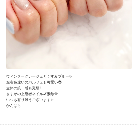
ウィンターグレージュとくすみブルー✨
左右色違いのパルフェも可愛い😍
全体の統一感も完璧‼️
さすがの上級者ネイル💅素敵💎
いつも有り難うございます✨
かんばら