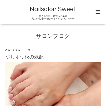
Nailsalon Sweet
神戸市御影・西宮市苦楽園
大人の女性のための ネイルサロンSweet
サロンブログ
2020
/
09
/
13 10:00
少しずつ秋の気配