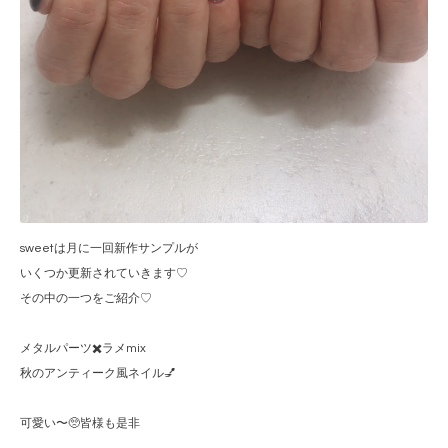
sweetは月に一回新作サンプルが
いくつか更新されていきます♡
その中の一つをご紹介♡
メタルパーツ✖️ラメmix
秋のアンティーク風ネイル💅
可愛い〜🥺皆様も是非