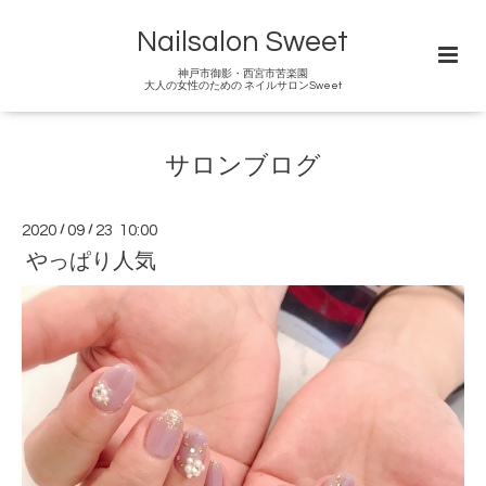
Nailsalon Sweet
神戸市御影・西宮市苦楽園
大人の女性のための ネイルサロンSweet
サロンブログ
2020
/
09
/
23 10:00
やっぱり人気