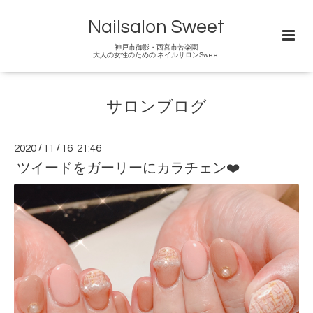
Nailsalon Sweet
神戸市御影・西宮市苦楽園
大人の女性のための ネイルサロンSweet
サロンブログ
2020
/
11
/
16 21:46
ツイードをガーリーにカラチェン❤️