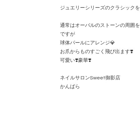
ジュエリーシリーズのクラシックを
通常はオーバルのストーンの周囲を
ですが
球体パールにアレンジ💎
お爪からものすごく飛び出ます❣️
可愛い❣️豪華❣️
ネイルサロンSweet御影店
かんばら