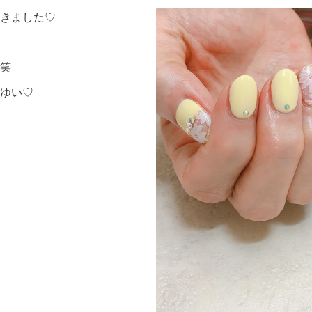
きました♡
笑
ゆい♡