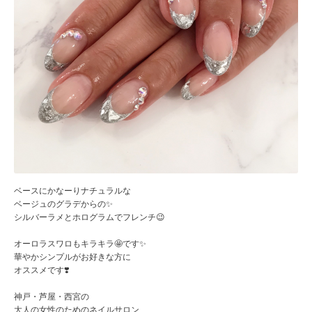
ベースにかなーりナチュラルな
ベージュのグラデからの✨
シルバーラメとホログラムでフレンチ😉
オーロラスワロもキラキラ🤩です✨
華やかシンプルがお好きな方に
オススメです❣️
神戸・芦屋・西宮の
大人の女性のためのネイルサロン