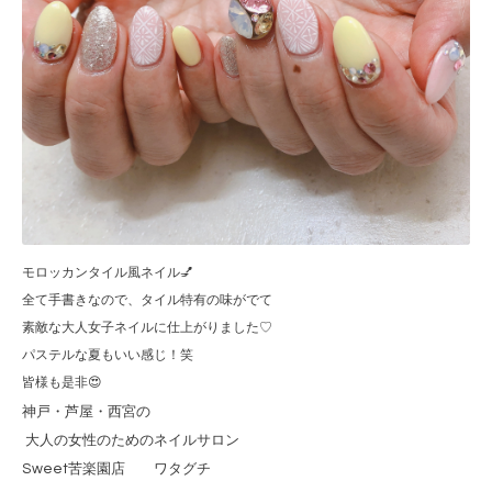
モロッカンタイル風ネイル💅
全て手書きなので、タイル特有の味がでて
素敵な大人女子ネイルに仕上がりました♡
パステルな夏もいい感じ！笑
皆様も是非😍
神戸・芦屋・西宮の
大人の女性のためのネイルサロン
Sweet
苦楽園店 ワタグチ