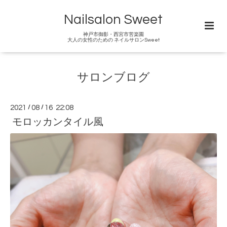
Nailsalon Sweet
神戸市御影・西宮市苦楽園
大人の女性のための ネイルサロンSweet
サロンブログ
2021
/
08
/
16 22:08
モロッカンタイル風