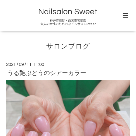
Nailsalon Sweet
神戸市御影・西宮市苦楽園
大人の女性のための ネイルサロンSweet
サロンブログ
2021
/
09
/
11 11:00
うる艶ぶどうのシアーカラー