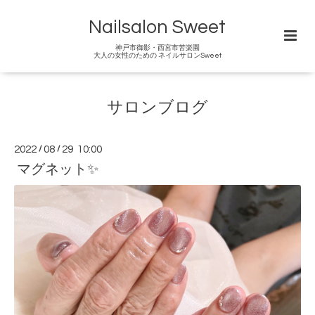
Nailsalon Sweet
神戸市御影・西宮市苦楽園
大人の女性のための ネイルサロンSweet
サロンブログ
2022
/
08
/
29 10:00
マグネット✨