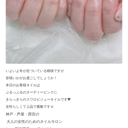
いよいよ冬が近づいている模様ですが
皆様いかがお過ごしでしょうか！
本日のお客様ネイルは
ぷるっぷるのヌーディーピンクに
きらっきらのスワロビジューネイルです💖
女性らしくて上品で素敵です☺️
神戸・芦屋・西宮の
大人の女性のためのネイルサロン