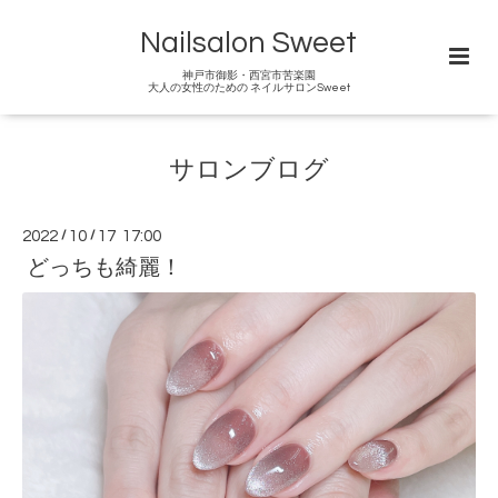
Nailsalon Sweet
神戸市御影・西宮市苦楽園
大人の女性のための ネイルサロンSweet
サロンブログ
2022
/
10
/
17 17:00
どっちも綺麗！