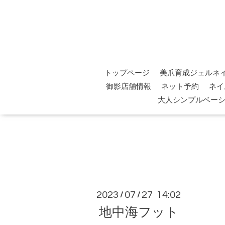
トップページ
美爪育成ジェルネ
御影店舗情報
ネット予約
ネイ
大人シンプルベー
2023
07
27 14:02
/
/
地中海フット