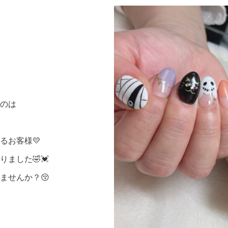
のは
るお客様💛
ました🤣💓
ませんか？😚