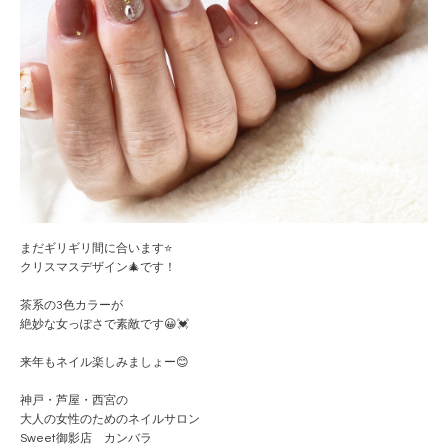
まだギリギリ間に合います⭐️
クリスマスデザイン🎄です！
茶系の3色カラーが
絶妙な女っぽさで素敵です😀💓
来年もネイル楽しみましょー😊
神戸・芦屋・西宮の
大人の女性のためのネイルサロン
Sweet御影店 カンバラ