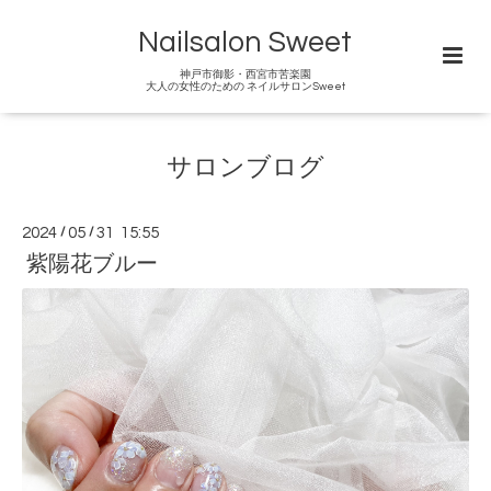
Nailsalon Sweet
神戸市御影・西宮市苦楽園
大人の女性のための ネイルサロンSweet
サロンブログ
2024
/
05
/
31 15:55
紫陽花ブルー