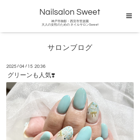
Nailsalon Sweet
神戸市御影・西宮市苦楽園
大人の女性のための ネイルサロンSweet
サロンブログ
2025
/
04
/
15 20:36
グリーンも人気❣️