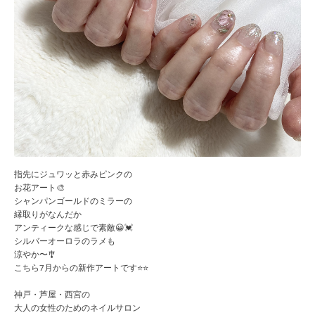
指先にジュワッと赤みピンクの
お花アート🎨
シャンパンゴールドのミラーの
縁取りがなんだか
アンティークな感じで素敵😀💓
シルバーオーロラのラメも
涼やか〜🎐
こちら7月からの新作アートです⭐️⭐️
神戸・芦屋・西宮の
大人の女性のためのネイルサロン