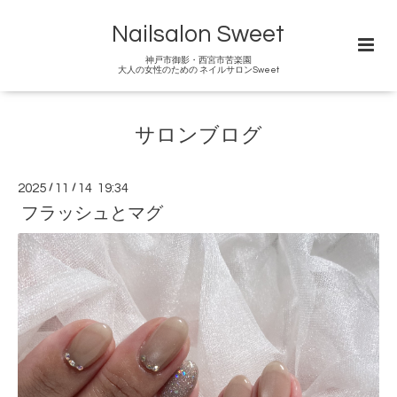
Nailsalon Sweet
神戸市御影・西宮市苦楽園
大人の女性のための ネイルサロンSweet
サロンブログ
2025
/
11
/
14 19:34
フラッシュとマグ