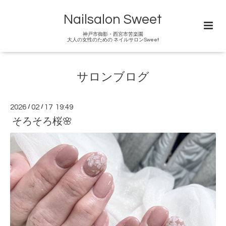
Nailsalon Sweet
神戸市御影・西宮市苦楽園
大人の女性のための ネイルサロンSweet
サロンブログ
2026
/
02
/
17 19:49
そろそろ桜🌸