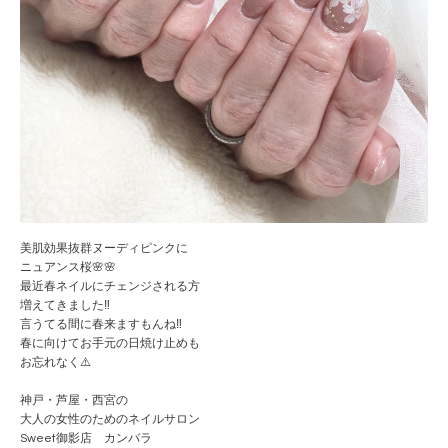
美肌効果抜群ヌーディピンクに
ニュアンス桜🌸🌸
最近春ネイルにチェンジされる方
増えてきました‼️
言うてる間に春来ますもんね‼️
春に向けてお手元の日焼け止めも
お忘れなく⚠️
神戸・芦屋・西宮の
大人の女性のためのネイルサロン
Sweet御影店 カンバラ