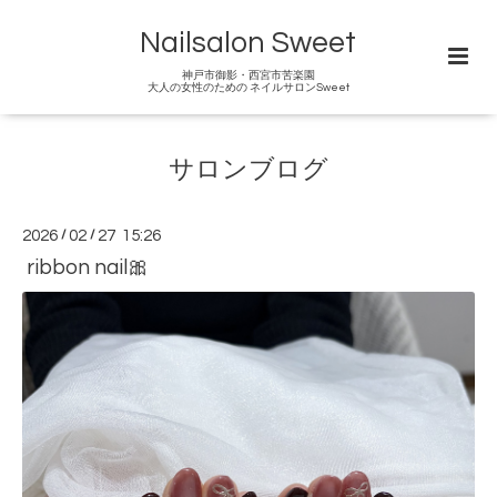
Nailsalon Sweet
神戸市御影・西宮市苦楽園
大人の女性のための ネイルサロンSweet
サロンブログ
2026
/
02
/
27 15:26
ribbon nail🎀