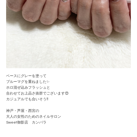
ベースにグレーを塗って
ブルーマグを重ねました✨
ホロ混ぜ込みフラッシュと
合わせてお上品さ抜群でございます😍
カジュアルでも合いそう‼️
神戸・芦屋・西宮の
大人の女性のためのネイルサロン
Sweet御影店 カンバラ