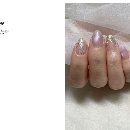
❤️
た✨