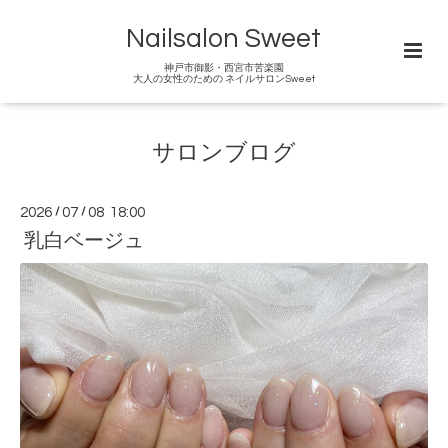
Nailsalon Sweet
神戸市御影・西宮市苦楽園
大人の女性のための ネイルサロンSweet
サロンブログ
2026
/
07
/
08 18:00
乳白ベージュ